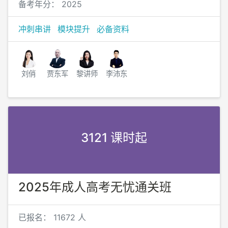
备考年分：
2025
冲刺串讲
模块提升
必备资料
刘俏
贾东军
黎讲师
李沛东
3121 课时起
2025年成人高考无忧通关班
已报名：
11672 人