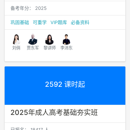
备考年分：
2025
巩固基础
可重学
VIP题库
必备资料
刘俏
贾东军
黎讲师
李沛东
2592 课时起
2025年成人高考基础夯实班
已报名：
18417 人