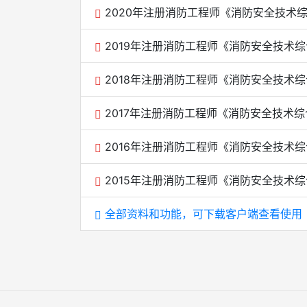
2020年注册消防工程师《消防安全技术
2019年注册消防工程师《消防安全技术
2018年注册消防工程师《消防安全技术
2017年注册消防工程师《消防安全技术
2016年注册消防工程师《消防安全技术
2015年注册消防工程师《消防安全技术
全部资料和功能，可下载客户端查看使用