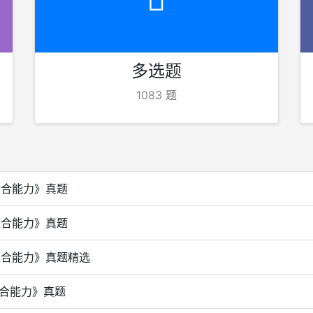
多选题
1083 题
综合能力》真题
综合能力》真题
综合能力》真题精选
综合能力》真题