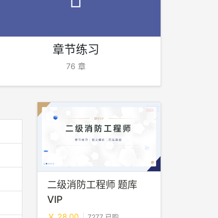
章节练习
76 章
二级消防工程师 题库
VIP
￥ 28.00
7277 已购