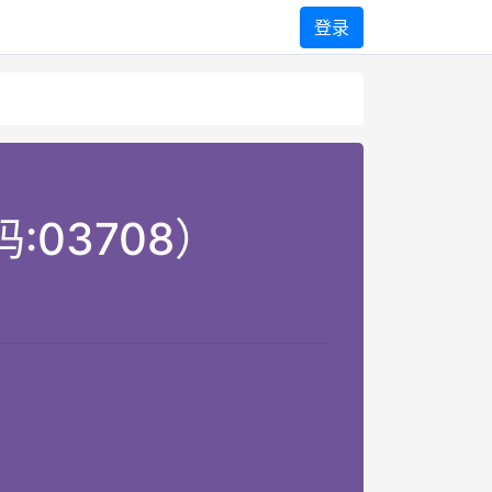
登录
03708）